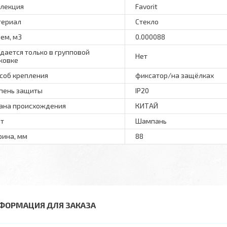
лекция
Favorit
териал
Стекло
ем, м3
0.000088
дается только в групповой
Нет
ковке
соб крепления
фиксатор/на защёлках
пень защиты
IP20
ана происхождения
КИТАЙ
т
Шампань
ина, мм
88
ФОРМАЦИЯ ДЛЯ ЗАКАЗА