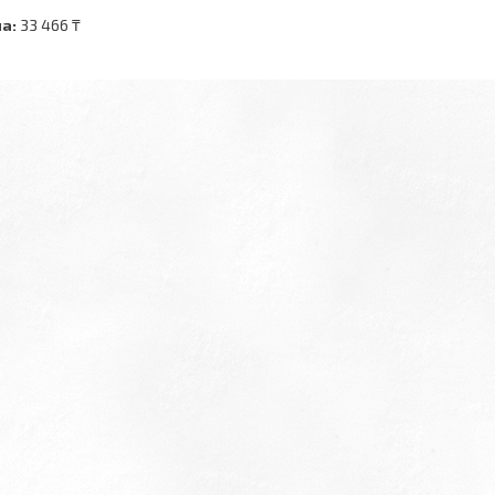
а:
33 466 ₸