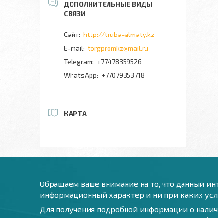
http://truba-almaty.kz
torgpromkz@mail.ru
+77478359526
+77079353718
КАРТА
Обращаем ваше внимание на то, что данный инт
информационный характер и ни при каких усло
Для получения подробной информации о наличи