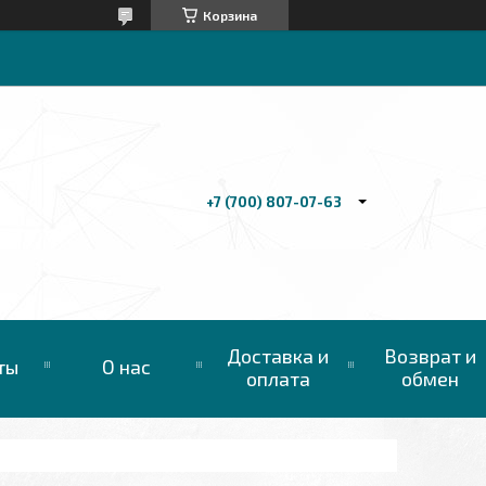
Корзина
+7 (700) 807-07-63
Доставка и
Возврат и
ты
О нас
оплата
обмен