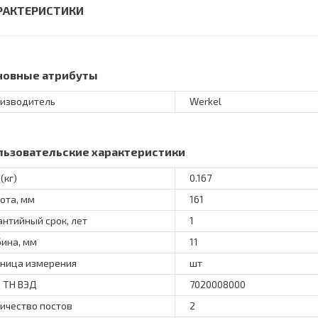
РАКТЕРИСТИКИ
новные атрибуты
изводитель
Werkel
льзовательские характеристики
(кг)
0.167
ота, мм
161
антийный срок, лет
1
бина, мм
11
ница измерения
шт
 ТН ВЭД
7020008000
ичество постов
2