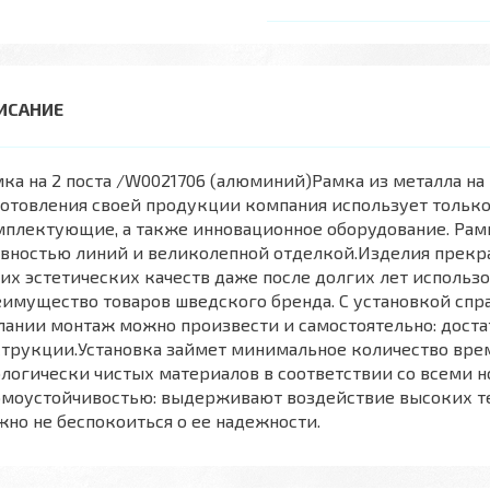
ка на 2 поста /W0021706 (алюминий)Рамка из металла на
готовления своей продукции компания использует тольк
плектующие, а также инновационное оборудование. Рам
вностью линий и великолепной отделкой.Изделия прекра
их эстетических качеств даже после долгих лет использ
имущество товаров шведского бренда. С установкой спр
ании монтаж можно произвести и самостоятельно: дост
трукции.Установка займет минимальное количество врем
логически чистых материалов в соответствии со всеми 
моустойчивостью: выдерживают воздействие высоких те
но не беспокоиться о ее надежности.