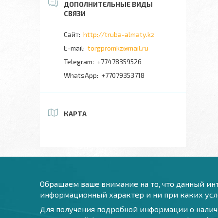
http://truba-almaty.kz
torgpromkz@mail.ru
+77478359526
+77079353718
КАРТА
Обращаем ваше внимание на то, что данный инт
информационный характер и ни при каких усло
Для получения подробной информации о наличи