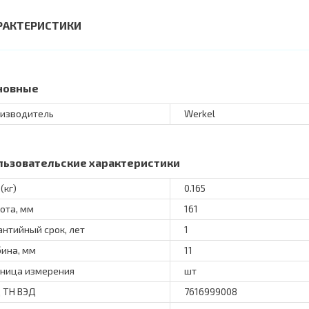
РАКТЕРИСТИКИ
новные
изводитель
Werkel
льзовательские характеристики
(кг)
0.165
ота, мм
161
антийный срок, лет
1
бина, мм
11
ница измерения
шт
 ТН ВЭД
7616999008