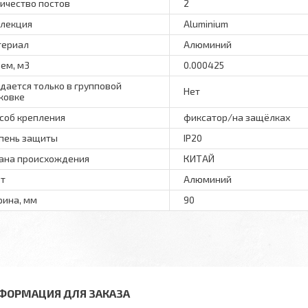
ичество постов
2
лекция
Aluminium
териал
Алюминий
ем, м3
0.000425
дается только в групповой
Нет
ковке
соб крепления
фиксатор/на защёлках
пень защиты
IP20
ана происхождения
КИТАЙ
т
Алюминий
ина, мм
90
ФОРМАЦИЯ ДЛЯ ЗАКАЗА