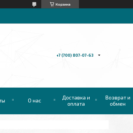
Корзина
+7 (700) 807-07-63
Доставка и
Возврат и
ты
О нас
оплата
обмен