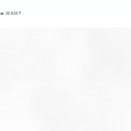
а:
36 826 ₸