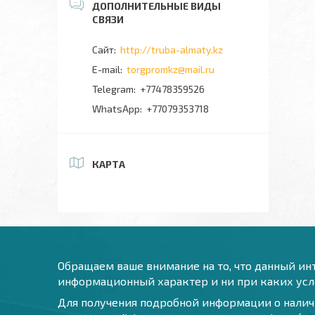
http://truba-almaty.kz
torgpromkz@mail.ru
+77478359526
+77079353718
КАРТА
Обращаем ваше внимание на то, что данный инт
информационный характер и ни при каких усло
Для получения подробной информации о наличи