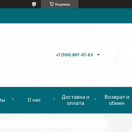
Корзина
+7 (700) 807-07-63
Доставка и
Возврат и
ты
О нас
оплата
обмен