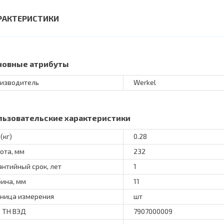
РАКТЕРИСТИКИ
новные атрибуты
изводитель
Werkel
льзовательские характеристики
(кг)
0.28
ота, мм
232
антийный срок, лет
1
бина, мм
11
ница измерения
шт
 ТН ВЭД
7907000009