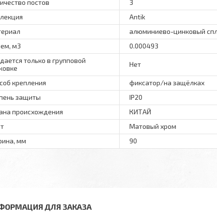
ичество постов
3
лекция
Antik
териал
алюминиево-цинковый сп
ем, м3
0.000493
дается только в групповой
Нет
ковке
соб крепления
фиксатор/на защёлках
пень защиты
IP20
ана происхождения
КИТАЙ
т
Матовый хром
ина, мм
90
ФОРМАЦИЯ ДЛЯ ЗАКАЗА