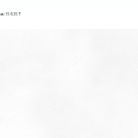
а:
15 635 ₸