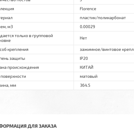
лекция
Florence
териал
пластик/поликарбонат
ем, м3
0.00029
дается только в групповой
Нет
ковке
соб крепления
зажимное/винтовое крепл
пень защиты
IP20
ана происхождения
КИТАЙ
 поверхности
матовый
ина, мм
364.5
ФОРМАЦИЯ ДЛЯ ЗАКАЗА