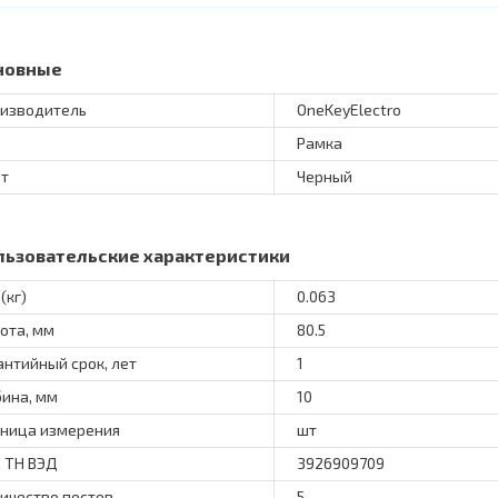
новные
изводитель
OneKeyElectro
Рамка
т
Черный
льзовательские характеристики
(кг)
0.063
ота, мм
80.5
антийный срок, лет
1
бина, мм
10
ница измерения
шт
 ТН ВЭД
3926909709
ичество постов
5