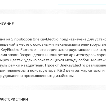
ка на 5 приборов OneKeyElectro предназначена для уста
мещений вместе с основными механизмами электроустано
KeyElectro Florence – это серия электроустановочных и
алия эпохи Возрождения и конкретно архитектура Флоре
ырёх цветах, удачно сочетающихся между собой. Монтаж
уль рамки квадратный. Проект OneKeyElectro реализова
ли инженеры и конструкторы R&D центра, маркетологи, 
орудования и промышленные дизайнеры.
РАКТЕРИСТИКИ