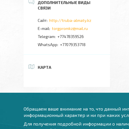
http://truba-almaty.kz
torgpromkz@mail.ru
+77478359526
+77079353718
КАРТА
Обращаем ваше внимание на то, что данный инт
информационный характер и ни при каких усло
Для получения подробной информации о наличи