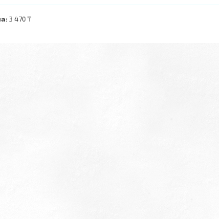
а:
3 470 ₸