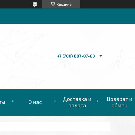
Корзина
+7 (700) 807-07-63
Доставка и
Возврат и
ты
О нас
оплата
обмен