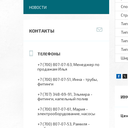
Спо
НОВОСТИ
Стр
Тип
КОНТАКТЫ
Тип
Тип
Тип
Шир
+7 (700) 807-07-63
Менеджер по
продажам Илья
+7 (700) 807-07-51
Инна - трубы,
фитинги
+7 (707) 348-69-91
Эльмира -
ИН
фитинги, капельный полив
+7 (700) 807-07-61
Мария -
электрооборудование, насосы
Цен
+7 (700) 807-07-53
Рамиля -