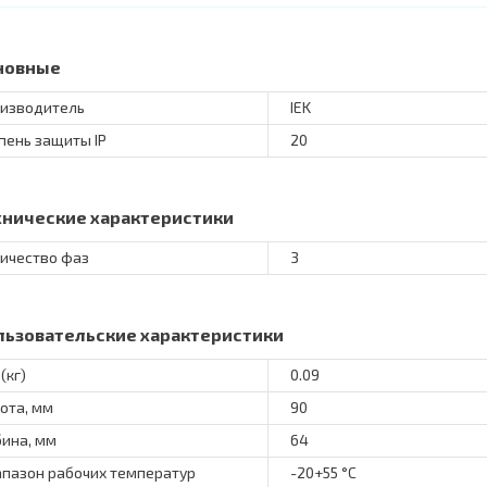
новные
изводитель
IEK
пень защиты IP
20
хнические характеристики
ичество фаз
3
льзовательские характеристики
(кг)
0.09
ота, мм
90
бина, мм
64
пазон рабочих температур
-20+55 °C