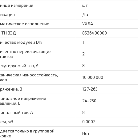
ница измерения
шт
икация
Да
матическое исполнение
УХЛ4
 ТН ВЭД
8536490000
ичество модулей DIN
1
ичество переключающих
2
тактов
мутируемый ток, А
8
аническая износостойкость,
10 000 000
лов
ряжение, В
127-265
инальное напряжение
24-250
авления, В
инальный ток, А
8
ем, м3
0.0002
дается только в групповой
Нет
ковке