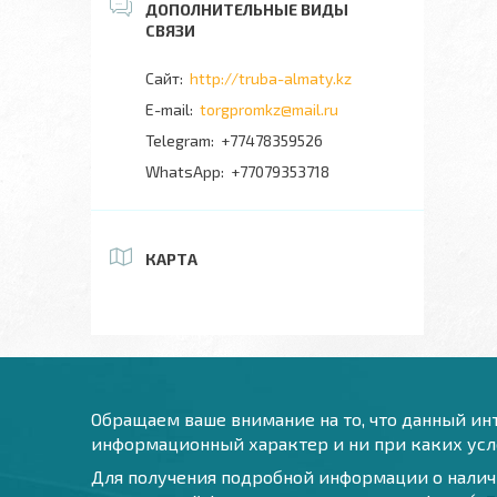
http://truba-almaty.kz
torgpromkz@mail.ru
+77478359526
+77079353718
КАРТА
Обращаем ваше внимание на то, что данный инт
информационный характер и ни при каких усло
Для получения подробной информации о наличи