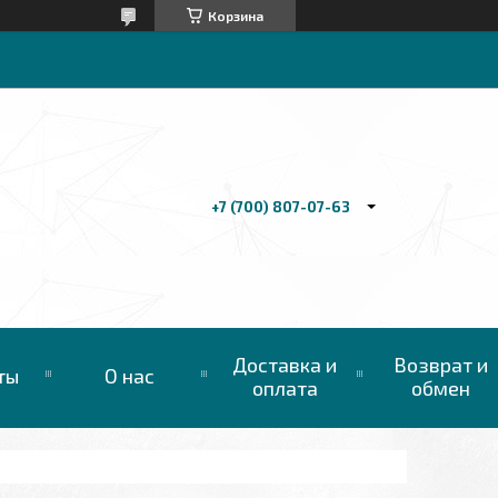
Корзина
+7 (700) 807-07-63
Доставка и
Возврат и
ты
О нас
оплата
обмен