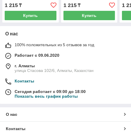
РС11-1-0-БрЖ жемчуг
РС11-1-0-БрКр бежевый
РС11
1 215
1 215
1 2
₸
₸
BRITE ИЭК
BRITE ИЭК
BRI
Купить
Купить
О нас
100% положительных из 5 отзывов за год
Работает с 09.06.2020
г. Алматы
улица Стасова 102/6, Алматы, Казахстан
Контакты
Сегодня работает с 09:00 до 18:00
Показать весь график работы
О нас
Контакты