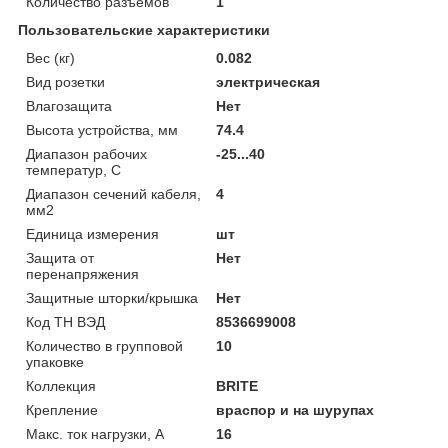
Количество разъемов
1
Пользовательские характеристики
Вес (кг)
0.082
Вид розетки
электрическая
Влагозащита
Нет
Высота устройства, мм
74.4
Диапазон рабочих
-25...40
температур, С
Диапазон сечений кабеля,
4
мм2
Единица измерения
шт
Защита от
Нет
перенапряжения
Защитные шторки/крышка
Нет
Код ТН ВЭД
8536699008
Количество в групповой
10
упаковке
Коллекция
BRITE
Крепление
враспор и на шурупах
Макс. ток нагрузки, А
16