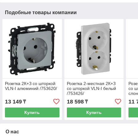
Подобные товары компании
Розетка 2К+З со шторкой
Розетка 2-местная 2К+З
Розе
VLN-I алюминий /753620/
со шторкой VLN-I белый
со ш
/753426/
слон
13 149
18 598
11 
₸
₸
Купить
Купить
О нас