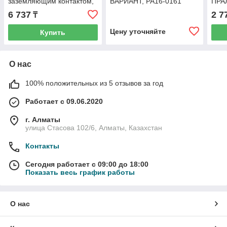
заземляющим контактом,
ВАРИАНТ, РА16-0161
ПРА
серия ВАРИАНТ, РА16-
чер
6 737
2 7
₸
0162
Цену уточняйте
Купить
О нас
100% положительных из 5 отзывов за год
Работает с 09.06.2020
г. Алматы
улица Стасова 102/6, Алматы, Казахстан
Контакты
Сегодня работает с 09:00 до 18:00
Показать весь график работы
О нас