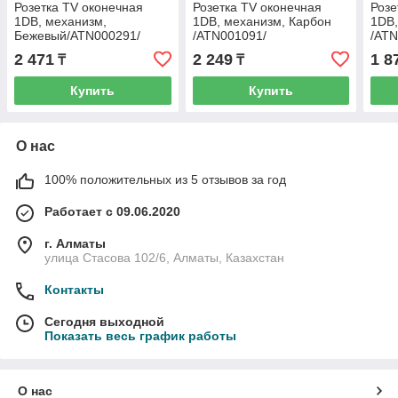
Розетка TV оконечная
Розетка TV оконечная
Розе
1DB, механизм,
1DB, механизм, Карбон
1DB,
Бежевый/ATN000291/
/ATN001091/
/ATN
2 471
2 249
1 8
₸
₸
Купить
Купить
О нас
100% положительных из 5 отзывов за год
Работает с 09.06.2020
г. Алматы
улица Стасова 102/6, Алматы, Казахстан
Контакты
Сегодня выходной
Показать весь график работы
О нас