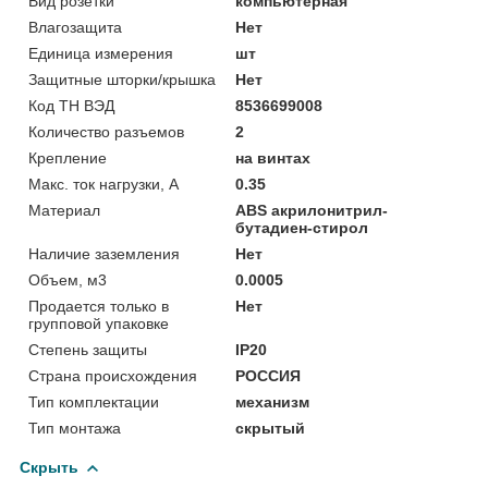
Вид розетки
компьютерная
Влагозащита
Нет
Единица измерения
шт
Защитные шторки/крышка
Нет
Код ТН ВЭД
8536699008
Количество разъемов
2
Крепление
на винтах
Макс. ток нагрузки, А
0.35
Материал
ABS акрилонитрил-
бутадиен-стирол
Наличие заземления
Нет
Объем, м3
0.0005
Продается только в
Нет
групповой упаковке
Степень защиты
IP20
Страна происхождения
РОССИЯ
Тип комплектации
механизм
Тип монтажа
скрытый
Скрыть