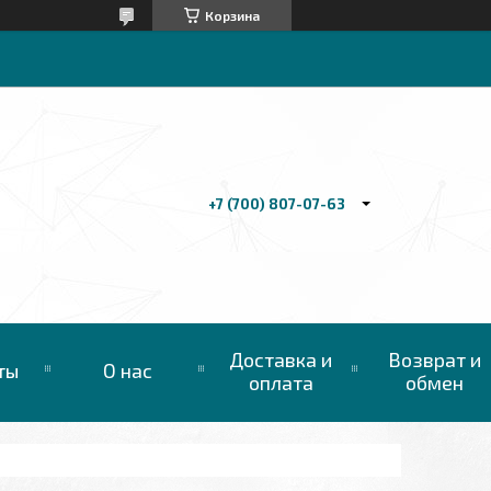
Корзина
+7 (700) 807-07-63
Доставка и
Возврат и
ты
О нас
оплата
обмен