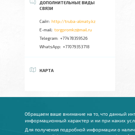
http://truba-almaty.kz
torgpromkz@mail.ru
+77478359526
+77079353718
КАРТА
Обращаем ваше внимание на то, что данный инт
информационный характер и ни при каких усло
Для получения подробной информации о наличи