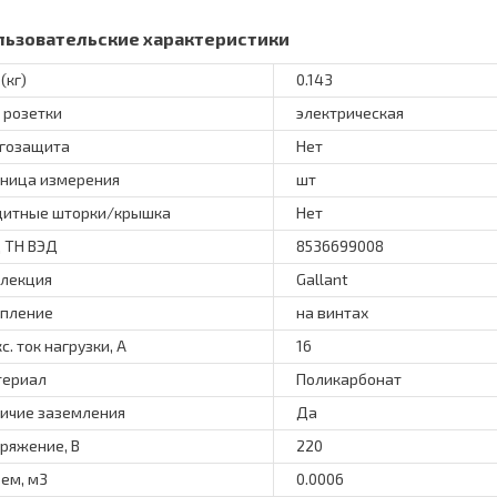
льзовательские характеристики
(кг)
0.143
 розетки
электрическая
гозащита
Нет
ница измерения
шт
итные шторки/крышка
Нет
 ТН ВЭД
8536699008
лекция
Gallant
пление
на винтах
с. ток нагрузки, А
16
териал
Поликарбонат
ичие заземления
Да
ряжение, В
220
ем, м3
0.0006