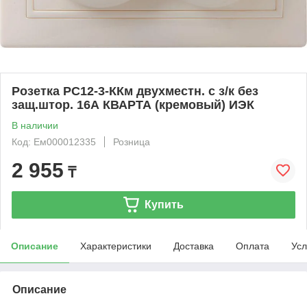
Розетка РС12-3-ККм двухместн. с з/к без
защ.штор. 16А КВАРТА (кремовый) ИЭК
В наличии
Код: Ем000012335
Розница
2 955
₸
Купить
Описание
Характеристики
Доставка
Оплата
Усл
Описание