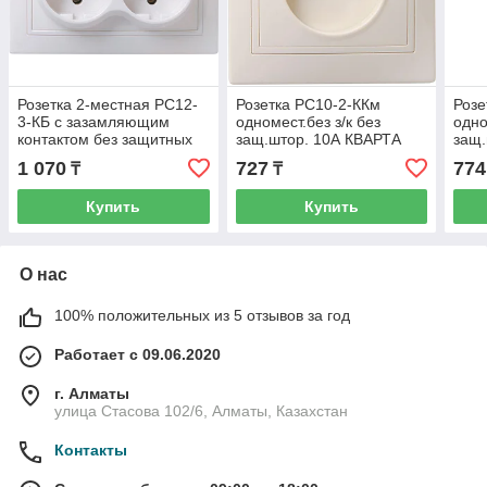
Розетка 2-местная РС12-
Розетка РС10-2-ККм
Розе
3-КБ с зазамляющим
одномест.без з/к без
одно
контактом без защитных
защ.штор. 10А КВАРТА
защ.
шторок 16А Кварта
(кремовый) ИЭК
(кре
1 070
727
774
₸
₸
(белый)
Купить
Купить
О нас
100% положительных из 5 отзывов за год
Работает с 09.06.2020
г. Алматы
улица Стасова 102/6, Алматы, Казахстан
Контакты