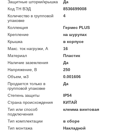
Защитные шторки/крышка
Да
Код ТН ВЭД
8536699008
Количество в групповой
4
упаковке
Коллекция
Гермес PLUS
Крепление
на шурупах
Крышка
в корпусе
Макс. ток нагрузки, А
16
Материал
Пластик
Наличие заземления
Да
Напряжение, В
250
Объем, м3
0.001606
Продается только в
Да
групповой упаковке
Степень защиты
IP54
Страна происхождения
КИТАЙ
Тип или способ
клемма винтовая
подключения
Тип комплектации
в сборе
Тип монтажа
Накладной