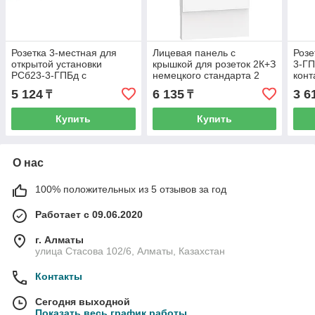
Розетка 3-местная для
Лицевая панель с
Розе
открытой установки
крышкой для розеток 2К+З
3-Г
РСб23-3-ГПБд с
немецкого стандарта 2
конт
заземляющим контактом
модуля.Цвет Белый
уста
5 124
6 135
3 6
₸
₸
IP54 ГЕРМЕС PLUS (цвет
LIVING NOW
кры
крышки:
Bticino/KW04P/
ГЕР
Купить
Купить
О нас
100% положительных из 5 отзывов за год
Работает с 09.06.2020
г. Алматы
улица Стасова 102/6, Алматы, Казахстан
Контакты
Сегодня выходной
Показать весь график работы