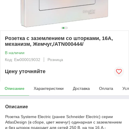
Розетка с заземлением со шторками, 16А,
механизм, Жемчуг,/ATN000444/
В наличии
Код: Ем000019032
Розница
Цену уточняйте
Описание
Характеристики
Доставка
Оплата
Усл
Описание
Розетка Systeme Electric (ранее Schneider Electric) серии
AtlasDesign (в сборе, цвет жемчуг) одинарная с заземлением
и без шторок подходит для сетей 250 В, на ток 16 А.-