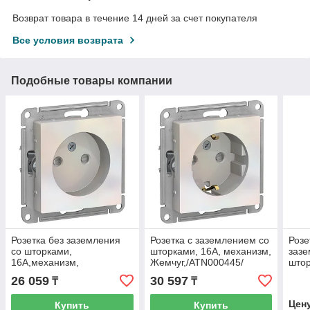
Возврат товара в течение 14 дней за счет покупателя
Все условия возврата
Подобные товары компании
Розетка без заземления
Розетка с заземлением со
Розе
со шторками,
шторками, 16А, механизм,
зазе
16А,механизм,
Жемчуг,/ATN000445/
штор
Жемчуг,/ATN000449/
Жемч
26 059
30 597
₸
₸
Цен
Купить
Купить