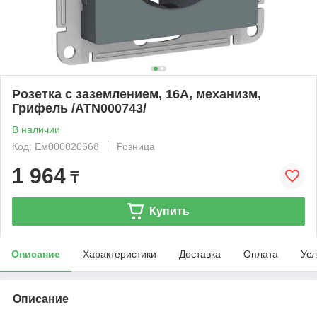
Розетка с заземлением, 16А, механизм,
Грифель /ATN000743/
В наличии
Код: Ем000020668
Розница
1 964
₸
Купить
Описание
Характеристики
Доставка
Оплата
Усл
Описание