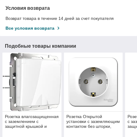
Условия возврата
Возврат товара в течение 14 дней за счет покупателя
Все условия возврата
Подобные товары компании
Розетка влагозащищенная
Розетка Открытой
Розе
с заземлением с
установки с заземляющим
с за
защитной крышкой и
контактом без шторки,
защи
шторками /WL01-SKGSC-
16А, с изолирующей
што
01-IP44 (белая)
пластиной, Белый,
01-I