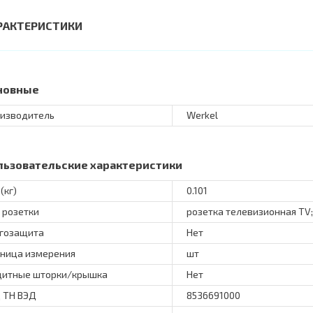
РАКТЕРИСТИКИ
новные
изводитель
Werkel
льзовательские характеристики
(кг)
0.101
 розетки
розетка телевизионная TV;
гозащита
Нет
ница измерения
шт
итные шторки/крышка
Нет
 ТН ВЭД
8536691000