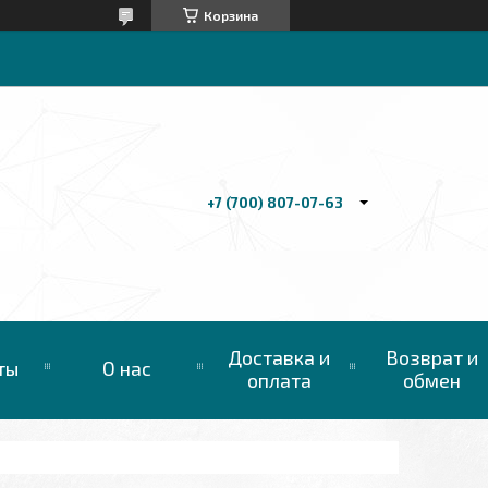
Корзина
+7 (700) 807-07-63
Доставка и
Возврат и
ты
О нас
оплата
обмен