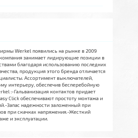
ирмы Werkel появились на рынке в 2009
ая компания занимает лидирующие позиции в
ствами благодаря использованию последних
чества, продукция этого бренда отличается
циалисты. Ассортимент выключателей,
ому интерьеру, обеспечив бесперебойную
el :-Гальванизация контактов придает
sy Click обеспечивают простоту монтажа и
ий.-Запас надежности заложенный при
мов при скачках напряжения.-Жесткий
аже и эксплуатации.