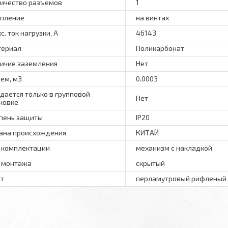
ичество разъемов
1
пление
на винтах
с. ток нагрузки, А
46143
териал
Поликарбонат
ичие заземления
Нет
ем, м3
0.0003
дается только в групповой
Нет
ковке
пень защиты
IP20
ана происхождения
КИТАЙ
 комплектации
механизм с накладкой
 монтажа
скрытый
т
перламутровый рифленый