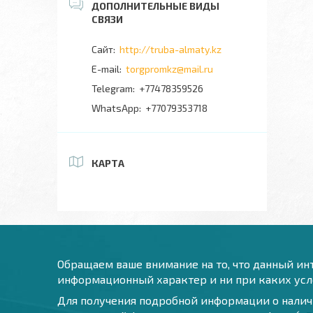
http://truba-almaty.kz
torgpromkz@mail.ru
+77478359526
+77079353718
КАРТА
Обращаем ваше внимание на то, что данный инт
информационный характер и ни при каких усло
Для получения подробной информации о наличи