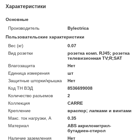
Характеристики
Основные
Производитель
Bylectrica
Пользовательские характеристики
Вес (кг)
0.07
Вид розетки
розетка комп. RJ45; розетка
телевизионная TV;R;SAT
Влагозащита
Нет
Единица измерения
шт
Защитные шторки/крышка
Нет
Код ТН ВЭД
8536699008
Количество разъемов
2
Коллекция
CARRE
Крепление
враспор; лапками и винтами
Макс. ток нагрузки, А
0.35
Материал
ABS акрилонитрил-
бутадиен-стирол
Наличие заземления
Нет