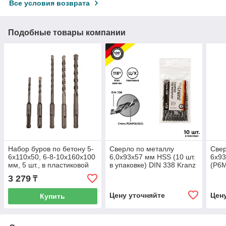
Все условия возврата
Подобные товары компании
Набор буров по бетону 5-
Сверло по металлу
Свер
6х110х50, 6-8-10х160х100
6,0х93х57 мм HSS (10 шт.
6х93
мм, 5 шт., в пластиковой
в упаковке) DIN 338 Kranz
(P6M
коробке SDS PLUS Kranz
блис
3 279
₸
Цену уточняйте
Цен
Купить