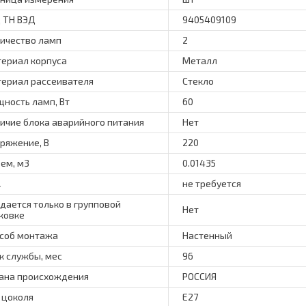
 ТН ВЭД
9405409109
ичество ламп
2
ериал корпуса
Металл
ериал рассеивателя
Стекло
ность ламп, Вт
60
ичие блока аварийного питания
Нет
ряжение, В
220
ем, м3
0.01435
А
не требуется
дается только в групповой
Нет
ковке
соб монтажа
Настенный
к службы, мес
96
ана происхождения
РОССИЯ
 цоколя
E27