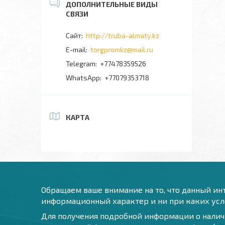
http://truba-almaty.kz
torgpromkz@mail.ru
+77478359526
+77079353718
КАРТА
Обращаем ваше внимание на то, что данный инт
информационный характер и ни при каких усло
Для получения подробной информации о наличи