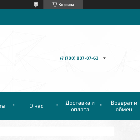
Корзина
+7 (700) 807-07-63
Доставка и
Возврат и
ты
О нас
оплата
обмен