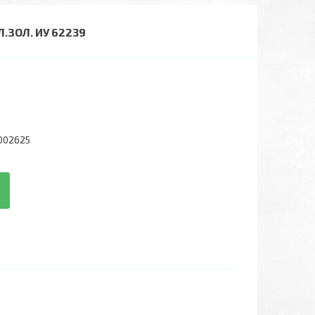
.ЗОЛ. ИУ 62239
002625