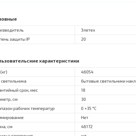
новные
изводитель
Элетех
пень защиты IP
20
льзовательские характеристики
(кг)
46054
 светильника
бытовые светильники нак
антийный срок, мес
18
метр, см
30
пазон рабочих температур
0 +35 °C
ммирование
Нет
на, см
46172
ница измерения
шт