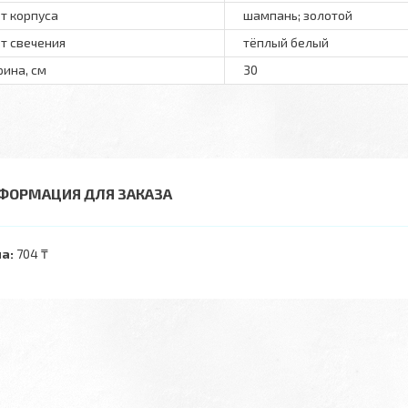
т корпуса
шампань; золотой
т свечения
тёплый белый
ина, см
30
ФОРМАЦИЯ ДЛЯ ЗАКАЗА
а:
704 ₸