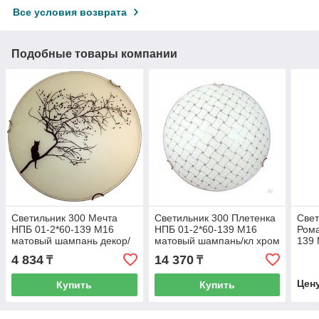
Все условия возврата
Подобные товары компании
Светильник 300 Мечта
Светильник 300 Плетенка
Свет
НПБ 01-2*60-139 М16
НПБ 01-2*60-139 М16
Рома
матовый шампань декор/
матовый шампань/кл хром
139
кл.зол ИУ 04108
ИУ 00168
шамп
4 834
14 370
₸
₸
MAX
Цен
Купить
Купить