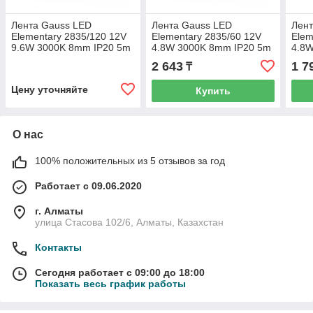
Лента Gauss LED
Лента Gauss LED
Лент
Elementary 2835/120 12V
Elementary 2835/60 12V
Elem
9.6W 3000K 8mm IP20 5m
4.8W 3000K 8mm IP20 5m
4.8
(ZIP bag) 1/100
(ZIP bag) 1/100
(ZIP
2 643
1 7
₸
Цену уточняйте
Купить
О нас
100% положительных из 5 отзывов за год
Работает с 09.06.2020
г. Алматы
улица Стасова 102/6, Алматы, Казахстан
Контакты
Сегодня работает с 09:00 до 18:00
Показать весь график работы