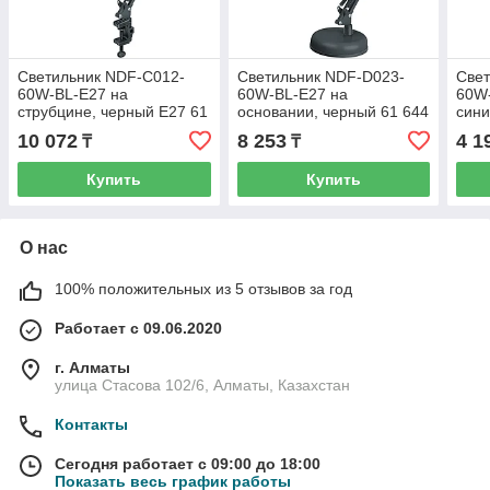
Светильник NDF-C012-
Светильник NDF-D023-
Свет
60W-BL-E27 на
60W-BL-E27 на
60W-
струбцине, черный Е27 61
основании, черный 61 644
сини
645 Navigator
Navigator
10 072
8 253
4 1
₸
₸
Купить
Купить
О нас
100% положительных из 5 отзывов за год
Работает с 09.06.2020
г. Алматы
улица Стасова 102/6, Алматы, Казахстан
Контакты
Сегодня работает с 09:00 до 18:00
Показать весь график работы