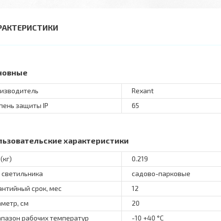
РАКТЕРИСТИКИ
новные
изводитель
Rexant
пень защиты IP
65
льзовательские характеристики
(кг)
0.219
 светильника
садово-парковые
антийный срок, мес
12
метр, см
20
пазон рабочих температур
-10 +40 °C