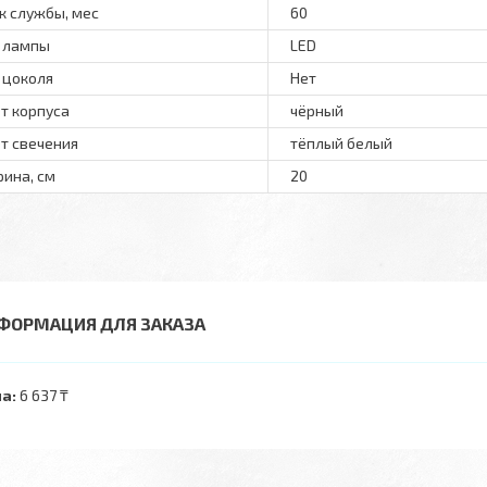
к службы, мес
60
 лампы
LED
 цоколя
Нет
т корпуса
чёрный
т свечения
тёплый белый
ина, см
20
ФОРМАЦИЯ ДЛЯ ЗАКАЗА
а:
6 637 ₸