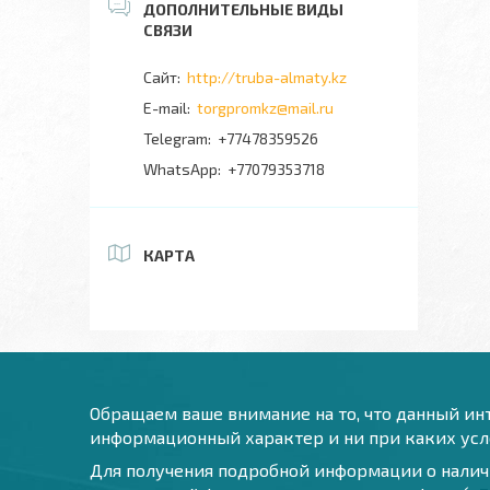
http://truba-almaty.kz
torgpromkz@mail.ru
+77478359526
+77079353718
КАРТА
Обращаем ваше внимание на то, что данный инт
информационный характер и ни при каких усло
Для получения подробной информации о наличи