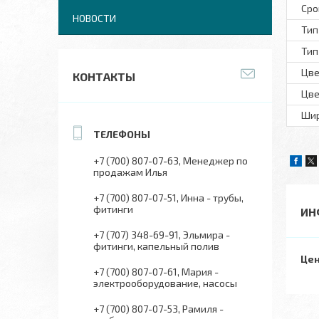
Сро
НОВОСТИ
Тип
Тип
Цве
КОНТАКТЫ
Цве
Шир
+7 (700) 807-07-63
Менеджер по
продажам Илья
+7 (700) 807-07-51
Инна - трубы,
фитинги
ИН
+7 (707) 348-69-91
Эльмира -
фитинги, капельный полив
Цен
+7 (700) 807-07-61
Мария -
электрооборудование, насосы
+7 (700) 807-07-53
Рамиля -