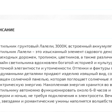
тильник грунтовый Лалели, 3000К, встроенный аккумулят
тильник Лалели – это изысканный элемент садового дек
еходных дорожек, тропинок, цветников, а также различ
айн светильника вдохновлен богатой историей и культур
точной элегантности и утонченности. Оттенки и фактуры
одуманными деталями придают изделию изящный вид, соз
ащен солнечной панелью, которая поглощает солнечные лу
ктрическую энергию. Накопленная энергия хранится во в
етильнику автономно функционировать около 6-8 часов
ером и ночью, не требуя подключения к электросети. Ве
 звездами и романтические ужины наполнятся волшебст