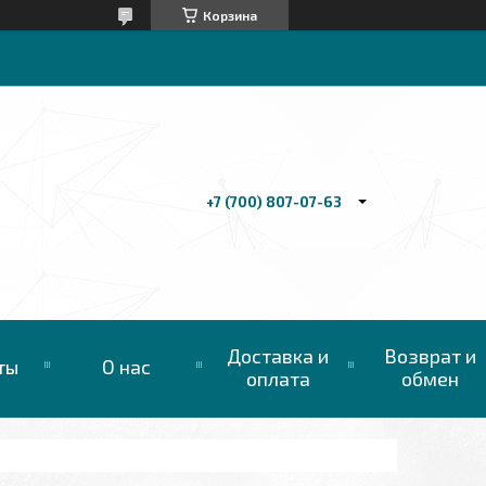
Корзина
+7 (700) 807-07-63
Доставка и
Возврат и
ты
О нас
оплата
обмен