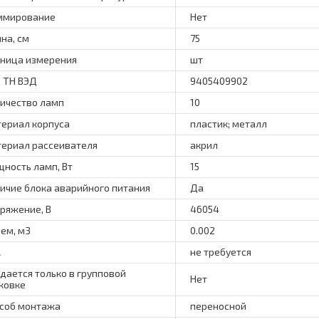
ммирование
Нет
на, см
75
ница измерения
шт
 ТН ВЭД
9405409902
ичество ламп
10
ериал корпуса
пластик; металл
ериал рассеивателя
акрил
ность ламп, Вт
15
ичие блока аварийного питания
Да
ряжение, В
46054
ем, м3
0.002
А
не требуется
дается только в групповой
Нет
ковке
соб монтажа
переносной