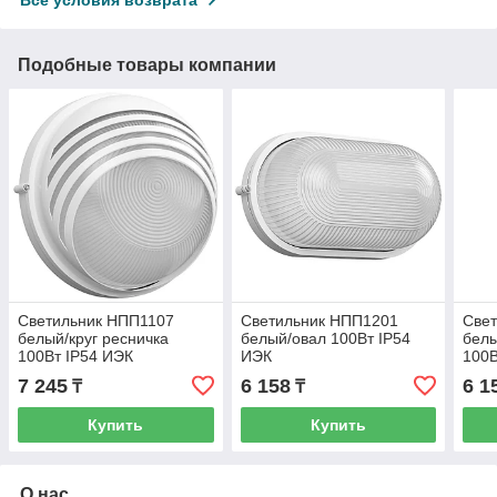
Подобные товары компании
Светильник НПП1107
Светильник НПП1201
Све
белый/круг ресничка
белый/овал 100Вт IP54
белы
100Вт IP54 ИЭК
ИЭК
100В
7 245
6 158
6 1
₸
₸
Купить
Купить
О нас