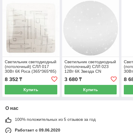
Светильник светодиодный
Светильник светодиодный
Свет
(потолочный) СЛЛ 017
(потолочный) СЛЛ 023
(пот
30Вт 6К Роса (365*365*85)
12Вт 6К Звезда CN
30Вт
(10)
(233*76) (10)
(375
8 352
3 680
8 6
₸
₸
Купить
Купить
О нас
100% положительных из 5 отзывов за год
Работает с 09.06.2020