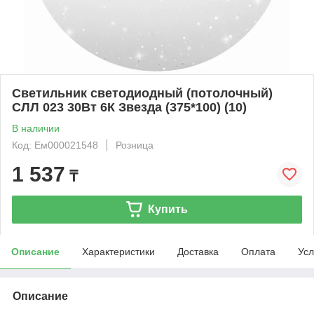
Светильник светодиодный (потолочный)
СЛЛ 023 30Вт 6К Звезда (375*100) (10)
В наличии
Код: Ем000021548
Розница
1 537
₸
Купить
Описание
Характеристики
Доставка
Оплата
Усл
Описание