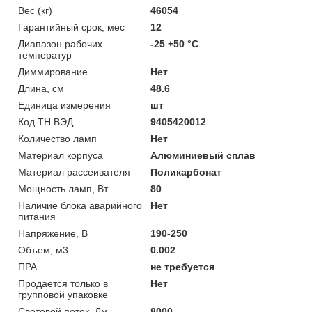
Вес (кг)
46054
Гарантийный срок, мес
12
Диапазон рабочих
-25 +50 °C
температур
Диммирование
Нет
Длина, см
48.6
Единица измерения
шт
Код ТН ВЭД
9405420012
Количество ламп
Нет
Материал корпуса
Алюминиевый сплав
Материал рассеивателя
Поликарбонат
Мощность ламп, Вт
80
Наличие блока аварийного
Нет
питания
Напряжение, В
190-250
Объем, м3
0.002
ПРА
не требуется
Продается только в
Нет
групповой упаковке
Световой поток, Лм
8000