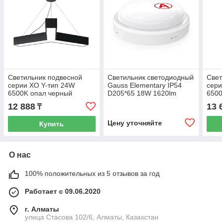
Светильник подвесной
Светильник светодиодный
Свет
серии XO Y-тип 24W
Gauss Elementary IP54
сери
6500K опал черный
D205*65 18W 1620lm
6500
600х100Х70мм LEDAR
4000K 185-265V ЖКХ круг
500
12 888
13 
₸
c БАП 1час 1/20
Цену уточняйте
Купить
О нас
100% положительных из 5 отзывов за год
Работает с 09.06.2020
г. Алматы
улица Стасова 102/6, Алматы, Казахстан