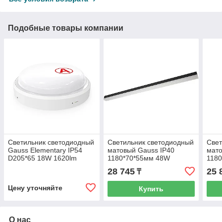
Подобные товары компании
Светильник светодиодный
Светильник светодиодный
Свет
Gauss Elementary IP54
матовый Gauss IP40
мато
D205*65 18W 1620lm
1180*70*55мм 48W
118
4000K 185-265V ЖКХ круг
4600Лм 4000K Shop
460
28 745
25 
₸
c БАП 1час 1/20
Lighting черный 1/12
Ligh
Цену уточняйте
Купить
О нас