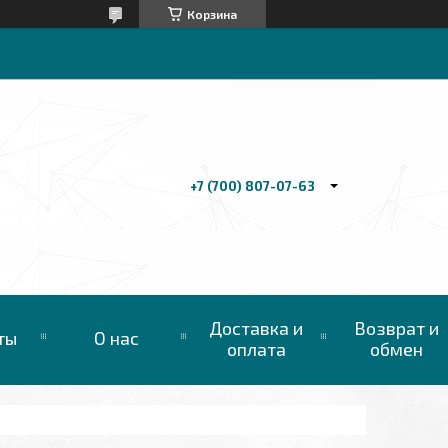
Корзина
+7 (700) 807-07-63
Доставка и
Возврат и
ты
О нас
оплата
обмен