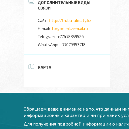
http://truba-almaty.kz
torgpromkz@mail.ru
+77478359526
+77079353718
КАРТА
Обращаем ваше внимание на то, что данный инт
информационный характер и ни при каких усло
Для получения подробной информации о наличи