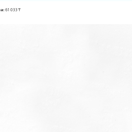
а:
61 033 ₸