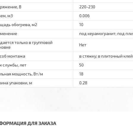
ряжение, В
220-230
ем, м3
0.006
щадь обогрева, м2
10
менение
под керамогранит; под пли
дается только в групповой
Нет
ковке
соб монтажа
в стяжку; в плиточный клей
к службы, лет
50
льная мощность, Вт/м
18
ина упаковки, м
0.28
ФОРМАЦИЯ ДЛЯ ЗАКАЗА