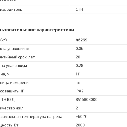
изводитель
СТН
льзовательские характеристики
(кг)
46269
ота упаковки, м
0.06
антийный срок, лет
20
на упаковки,м
0.28
на, м
111
ница измерения
шт
сс защиты, IP
IPX7
 ТН ВЭД
8516808000
ичество жил
2
симальная температура нагрева
+60 °С
ность, Вт
2000