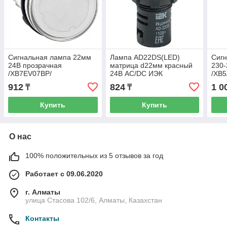
Сигнальная лампа 22мм
Лампа AD22DS(LED)
Сиг
24В прозрачная
матрица d22мм красный
230-
/XB7EV07BP/
24В AC/DC ИЭК
/XB
912
824
1 0
₸
₸
Купить
Купить
О нас
100% положительных из 5 отзывов за год
Работает с 09.06.2020
г. Алматы
улица Стасова 102/6, Алматы, Казахстан
Контакты