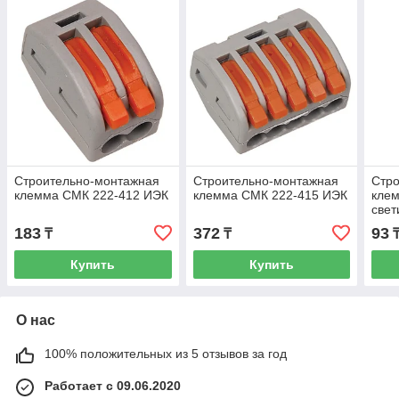
Строительно-монтажная
Строительно-монтажная
Стр
клемма СМК 222-412 ИЭК
клемма СМК 222-415 ИЭК
клем
свет
пров
183
372
93
₸
₸
2,5)
Купить
Купить
О нас
100% положительных из 5 отзывов за год
Работает с 09.06.2020