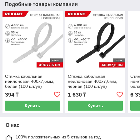
Подобные товары компании
Стяжка кабельная
Стяжка кабельная
Стяж
нейлоновая 400x7,6мм,
нейлоновая 400x7,6мм,
нейл
белая (100 шт/уп)
черная (100 шт/уп)
бела
REXANT
REXANT
REX
394
1 630
6 3
₸
₸
Купить
Купить
О нас
100% положительных из 5 отзывов за год