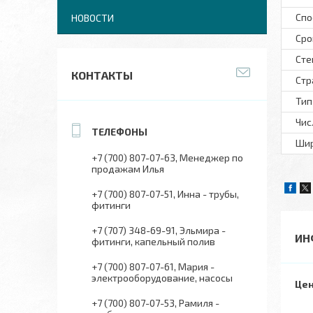
Спо
НОВОСТИ
Сро
Сте
КОНТАКТЫ
Стр
Тип
Чис
Шир
+7 (700) 807-07-63
Менеджер по
продажам Илья
+7 (700) 807-07-51
Инна - трубы,
фитинги
+7 (707) 348-69-91
Эльмира -
ИН
фитинги, капельный полив
+7 (700) 807-07-61
Мария -
электрооборудование, насосы
Цен
+7 (700) 807-07-53
Рамиля -