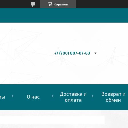
Корзина
+7 (700) 807-07-63
Доставка и
Возврат и
ты
О нас
оплата
обмен