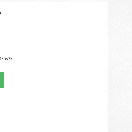
7
036525