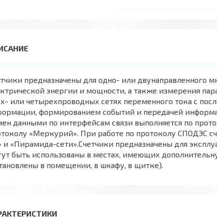
тчики предназначены для одно- или двунаправленного м
ктрической энергии и мощности, а также измерения пар
ех- или четырехпроводных сетях переменного тока с по
формации, формированием событий и передачей информа
мен данными по интерфейсам связи выполняется по прот
отоколу «Меркурий». При работе по протоколу СПОДЭС с
» и «Пирамида-сети».Счетчики предназначены для экспл
гут быть использованы в местах, имеющих дополнитель
тановлены в помещении, в шкафу, в щитке).
РАКТЕРИСТИКИ