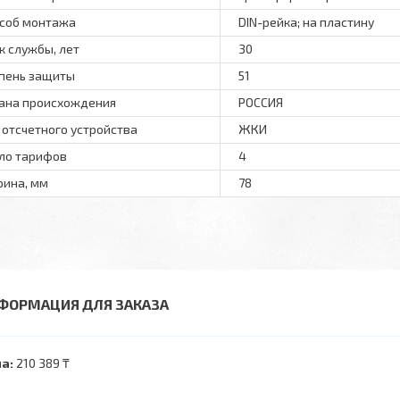
соб монтажа
DIN-рейка; на пластину
к службы, лет
30
пень защиты
51
ана происхождения
РОССИЯ
 отсчетного устройства
ЖКИ
ло тарифов
4
ина, мм
78
ФОРМАЦИЯ ДЛЯ ЗАКАЗА
а:
210 389 ₸