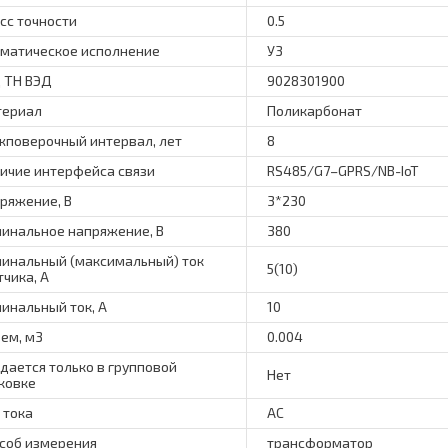
сс точности
0.5
матическое исполнение
У3
 ТН ВЭД
9028301900
териал
Поликарбонат
поверочный интервал, лет
8
ичие интерфейса связи
RS485/G7–GPRS/NB-IoT
ряжение, В
3*230
инальное напряжение, В
380
инальный (максимальный) ток
5(10)
тчика, А
инальный ток, А
10
ем, м3
0.004
дается только в групповой
Нет
ковке
 тока
AC
соб измерения
трансформатор