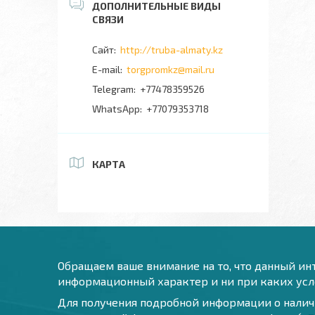
http://truba-almaty.kz
torgpromkz@mail.ru
+77478359526
+77079353718
КАРТА
Обращаем ваше внимание на то, что данный инт
информационный характер и ни при каких усло
Для получения подробной информации о наличи