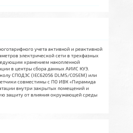
ноготарифного учета активной и реактивной
аметров электрической сети в трехфазных
следующим хранением накопленной
ции в центры сбора данных АИИС КУЭ.
околу СПОДЭС (IEC62056 DLMS/COSEM) или
четчики совместимы с ПО ИВК «Пирамида
уатации внутри закрытых помещений и
ную защиту от влияния окружающей среды