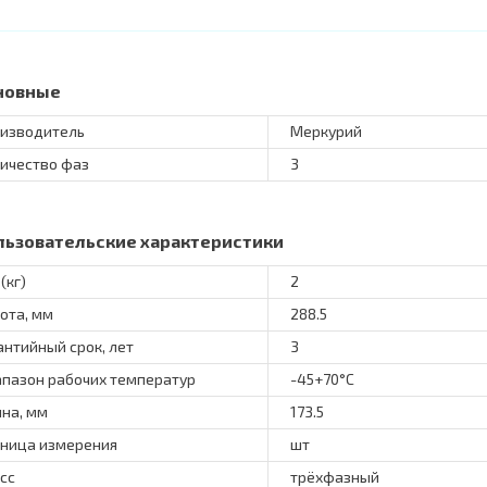
новные
изводитель
Меркурий
ичество фаз
3
льзовательские характеристики
(кг)
2
ота, мм
288.5
антийный срок, лет
3
пазон рабочих температур
-45+70°С
на, мм
173.5
ница измерения
шт
сс
трёхфазный