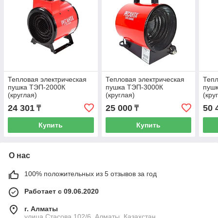
Тепловая электрическая
Тепловая электрическая
Тепл
пушка ТЭП-2000К
пушка ТЭП-3000К
пуш
(круглая)
(круглая)
(кру
24 301
25 000
50 
₸
₸
Купить
Купить
О нас
100% положительных из 5 отзывов за год
Работает с 09.06.2020
г. Алматы
улица Стасова 102/6, Алматы, Казахстан