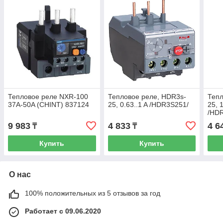
Тепловое реле NXR-100
Тепловое реле, HDR3s-
Тепл
37A-50A (CHINT) 837124
25, 0.63..1 A /HDR3S251/
25, 1
/HD
9 983
4 833
4 6
₸
₸
Купить
Купить
О нас
100% положительных из 5 отзывов за год
Работает с 09.06.2020