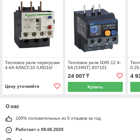
Тепловое реле перегрузки
Тепловое реле NXR-12 4-
Тепл
4-6А КЛАСС10 /LRD10/
6A (CHINT) 837101
0,25
24 007
4 9
₸
Цену уточняйте
Купить
О нас
100% положительных из 5 отзывов за год
Работает с 09.06.2020