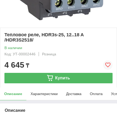
Тепловое реле, HDR3s-25, 12..18 A
/HDR3S2518/
В наличии
Код: УТ-00002446
Розница
4 645
₸
Купить
Описание
Характеристики
Доставка
Оплата
Усл
Описание