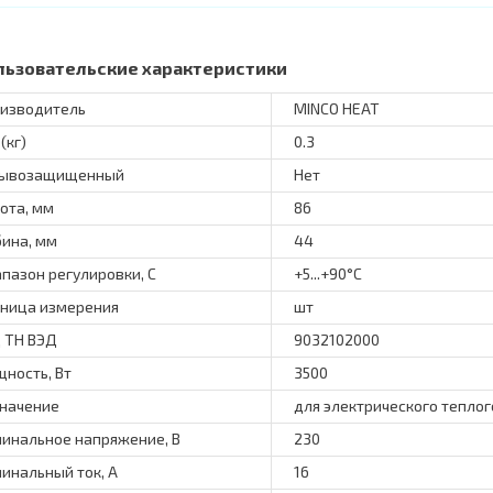
льзовательские характеристики
изводитель
MINCO HEAT
(кг)
0.3
рывозащищенный
Нет
ота, мм
86
бина, мм
44
пазон регулировки, С
+5...+90°C
ница измерения
шт
 ТН ВЭД
9032102000
ность, Вт
3500
начение
для электрического теплог
инальное напряжение, В
230
инальный ток, А
16