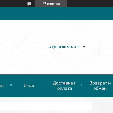
Корзина
+7 (700) 807-07-63
Доставка и
Возврат и
ты
О нас
оплата
обмен