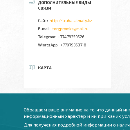
http://truba-almaty.kz
torgpromkz@mail.ru
+77478359526
+77079353718
КАРТА
Обращаем ваше внимание на то, что данный инт
информационный характер и ни при каких усло
Для получения подробной информации о наличи