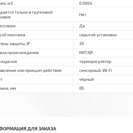
ем, м3
0.0004
дается только в групповой
Нет
ковке
исплеем
Да
соб монтажа
скрытой установки
пень защиты, IP
20
ана происхождения
КИТАЙ
 изделия
терморегулятор
авление или принцип действия
сенсорный; Wi-Fi
т
чёрный
ина, мм
86
ФОРМАЦИЯ ДЛЯ ЗАКАЗА