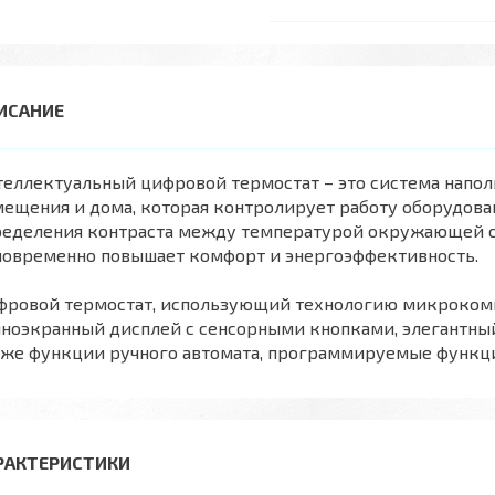
еллектуальный цифровой термостат – это система напол
ещения и дома, которая контролирует работу оборудова
ределения контраста между температурой окружающей ср
новременно повышает комфорт и энергоэффективность.
фровой термостат, использующий технологию микрокомп
ноэкранный дисплей с сенсорными кнопками, элегантный 
кже функции ручного автомата, программируемые функци
РАКТЕРИСТИКИ