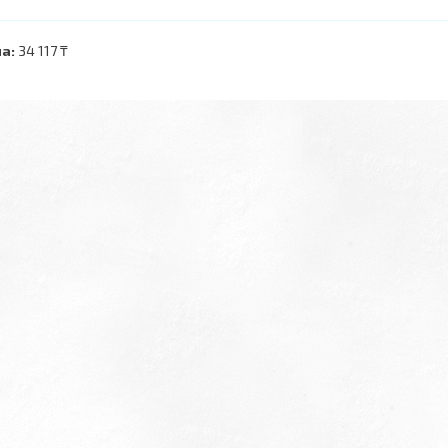
а:
34 117 ₸