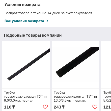
Условия возврата
Возврат товара в течение 14 дней за счет покупателя
Все условия возврата
Подобные товары компании
Трубка
Трубка
Труб
термоусаживаемая ТУТ нг
термоусаживаемая ТУТ нг
терм
6,0/3,0мм, черная,
13,0/6,5мм, черная,
5,0/
упаковка 50 шт. по 1м
упаковка 50 шт. по 1м
упак
116
243
121
₸
₸
REXANT
REXANT
REX