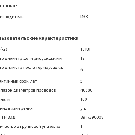
новные
изводитель
ИЭК
льзовательские характеристики
(кг)
13181
тр диаметр до термоусадки,мм
12
тр диаметр после термоусадки,
6
антийный срок, лет
5
пазон диаметров проводов
40580
на, м
100
ница измерения
уп.
 ТН ВЭД
3917390008
ичество в групповой упаковке
1