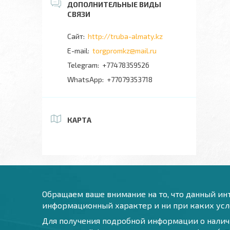
http://truba-almaty.kz
torgpromkz@mail.ru
+77478359526
+77079353718
КАРТА
Обращаем ваше внимание на то, что данный инт
информационный характер и ни при каких усло
Для получения подробной информации о наличи