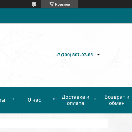
Корзина
+7 (700) 807-07-63
Доставка и
Возврат и
ты
О нас
оплата
обмен