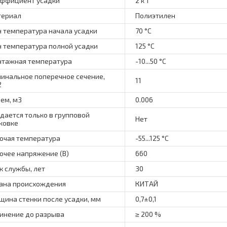
ффициент усадки
2 к 1
териал
Полиэтилен
 температура начала усадки
70 °C
 температура полной усадки
125 °C
тажная температура
-10...50 °C
инальное поперечное сечение,
11
2
ем, м3
0.006
дается только в групповой
Нет
ковке
очая температура
-55...125 °C
очее напряжение (В)
660
к службы, лет
30
ана происхождения
КИТАЙ
щина стенки после усадки, мм
0,7±0,1
инение до разрыва
≥ 200 %