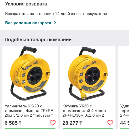
Условия возврата
Возврат товара в течение 14 дней за счет покупателя
Все условия возврата
Подобные товары компании
Удлинитель УК-20 с
Катушка УК30 с
Удли
термозащ. 4места 2Р+РЕ
термозащитой 4 места
терм
20м 3*1,0 мм2 "Industrial"
2Р+PЕ/30м 3х1,0 мм2
2Р+P
(ИЭК)
Industrial
Indu
6 585
28 277
44 
₸
₸