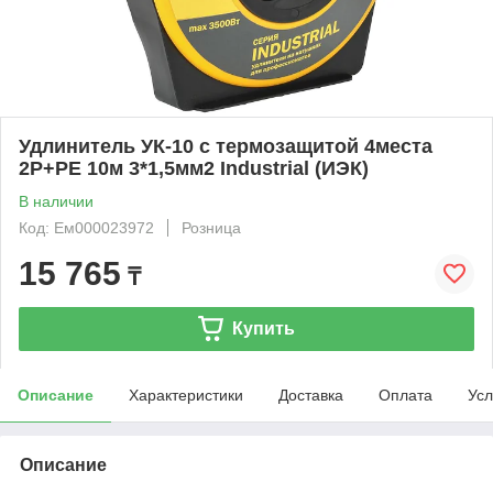
Удлинитель УК-10 с термозащитой 4места
2Р+РЕ 10м 3*1,5мм2 Industrial (ИЭК)
В наличии
Код: Ем000023972
Розница
15 765
₸
Купить
Описание
Характеристики
Доставка
Оплата
Усл
Описание