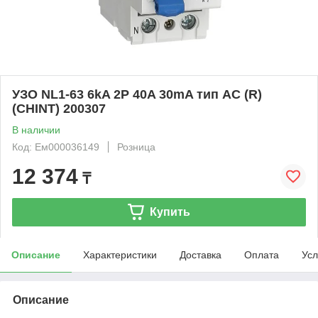
УЗО NL1-63 6kA 2P 40A 30mA тип AC (R)
(CHINT) 200307
В наличии
Код: Ем000036149
Розница
12 374
₸
Купить
Описание
Характеристики
Доставка
Оплата
Усл
Описание