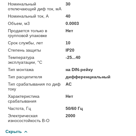
Номинальный
30
отключающий диф ток, мА
Номинальный ток, А
40
Объем, м3
0.0003
Продается только в
Нет
групповой упаковке
Срок службы, лет
10
Степень защиты
IP20
Температура
-25...40
эксплуатации, °C
Тип монтажа
на DIN-рейку
Тип расцепителя
дифференциальный
Тип срабатывания по диф
AC
току
Характеристика
Нет
срабатывания
Частота, Гц
50/60 Гц
Электрическая
2000
износостойкость В-О
Скрыть