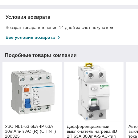
Условия возврата
Возврат товара в течение 14 дней за счет покупателя
Все условия возврата
Подобные товары компании
УЗО NL1-63 6kA 4P 63A
Дифференциальный
Авто
30mA тип AC (R) (CHINT)
выключатель нагрева iID
выкл
200325
2П 63А 300mA-S AC-тип
тока