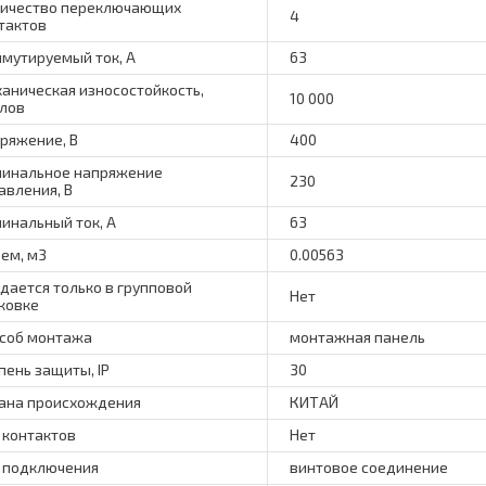
ичество переключающих
4
тактов
мутируемый ток, А
63
аническая износостойкость,
10 000
лов
ряжение, В
400
инальное напряжение
230
авления, В
инальный ток, А
63
ем, м3
0.00563
дается только в групповой
Нет
ковке
соб монтажа
монтажная панель
пень защиты, IP
30
ана происхождения
КИТАЙ
 контактов
Нет
 подключения
винтовое соединение