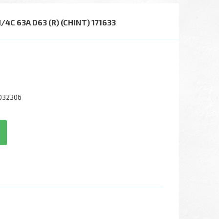
 63A D63 (R) (CHINT) 171633
032306