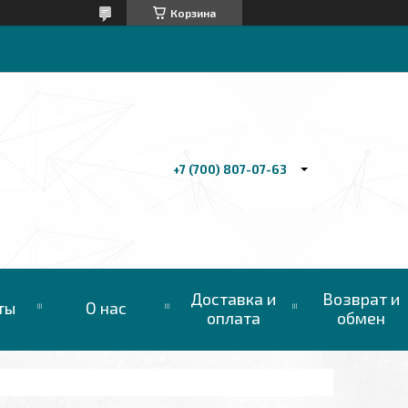
Корзина
+7 (700) 807-07-63
Доставка и
Возврат и
ты
О нас
оплата
обмен