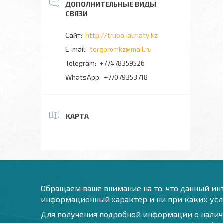
http://truba-almaty.kz
torgpromkz@mail.ru
+77478359526
+77079353718
КАРТА
Обращаем ваше внимание на то, что данный инт
информационный характер и ни при каких усло
Для получения подробной информации о наличи