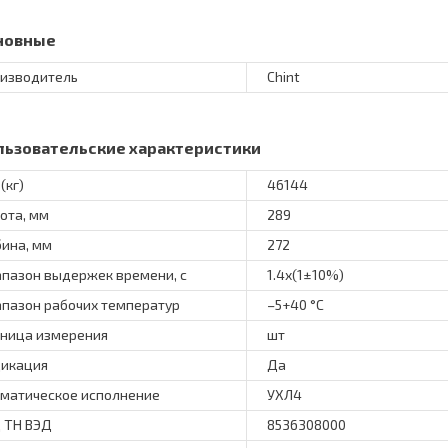
новные
изводитель
Chint
льзовательские характеристики
(кг)
46144
ота, мм
289
бина, мм
272
пазон выдержек времени, с
1.4x(1±10%)
пазон рабочих температур
–5+40 °С
ница измерения
шт
икация
Да
матическое исполнение
УХЛ4
 ТН ВЭД
8536308000