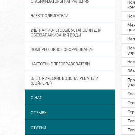
СТАБИЛИЗАТОРЫ НАПРЯЖЕНИЯ
Кол
кон
ЭЛЕКТРОДВИГАТЕЛИ
Ком
Мех
цик
УЛЬТРАФИОЛЕТОВЫЕ УСТАНОВКИ ДЛЯ
ОБЕЗЗАРАЖИВАНИЯ ВОДЫ
Нап
Ном
КОМПРЕССОРНОЕ ОБОРУДОВАНИЕ
упр
Ном
ЧАСТОТНЫЕ ПРЕОБРАЗОВАТЕЛИ
Объ
ЭЛЕКТРИЧЕСКИЕ ВОДОНАГРЕВАТЕЛИ
Про
(БОЙЛЕРЫ)
упа
Спо
О НАС
Сте
Стр
ОТЗЫВЫ
Тип
СТАТЬИ
Тип