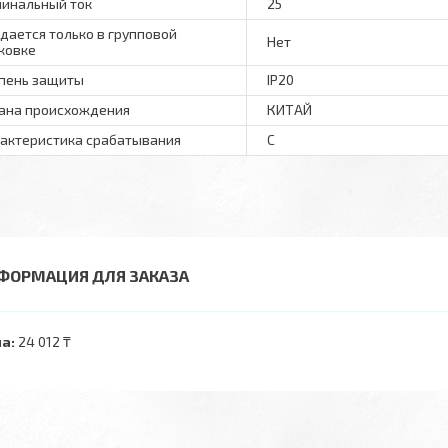
инальный ток
25
дается только в групповой
Нет
ковке
пень защиты
IP20
ана происхождения
КИТАЙ
актеристика срабатывания
C
ФОРМАЦИЯ ДЛЯ ЗАКАЗА
а:
24 012 ₸