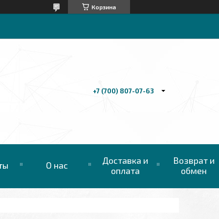
Корзина
+7 (700) 807-07-63
Доставка и
Возврат и
ты
О нас
оплата
обмен