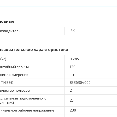
новные
изводитель
IEK
льзовательские характеристики
(кг)
0.245
антийный срок, м
120
ница измерения
шт
 ТН ВЭД
8536304000
ичество полюсов
2
с. сечение подключаемого
25
еля, мм2
инальное рабочее напряжение
230