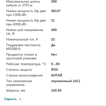
Максимальная длина
300
кабеля от УПП,м
Номин мощность 3ф двиг
46147
при 230В,кВт
Номин мощность 3ф двиг
11
при 400В,кВт
Номин раб напряжение
400
Ue, В
Номинальный ток, А
22
Поддержка протокола
Да
MODBUS
Продается только в
Нет
групповой упаковке
Рабочая температура, °C
0...50
Степень защиты
IP20
Страна происхождения
КИТАЙ
Тип напряжения
переменный (АС)
управления
Ширина, мм
105.84
Скрыть