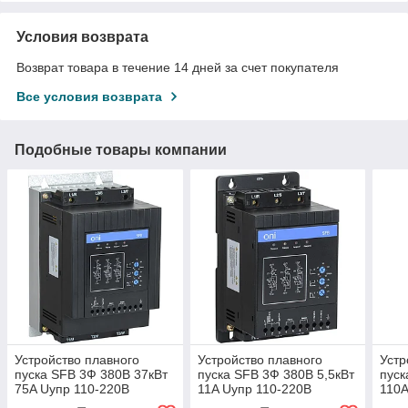
Условия возврата
Возврат товара в течение 14 дней за счет покупателя
Все условия возврата
Подобные товары компании
Устройство плавного
Устройство плавного
Устр
пуска SFB 3Ф 380В 37кВт
пуска SFB 3Ф 380В 5,5кВт
пуск
75A Uупр 110-220В
11A Uупр 110-220В
110А
Modbus ONI ИЭК
Modbus ONI
защ