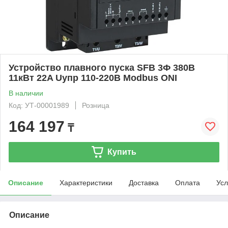
Устройство плавного пуска SFB 3Ф 380В
11кВт 22A Uупр 110-220В Modbus ONI
В наличии
Код: УТ-00001989
Розница
164 197
₸
Купить
Описание
Характеристики
Доставка
Оплата
Усл
Описание