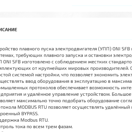
ройство плавного пуска электродвигателя (УПП) ONI SFB
темах, требующих плавного запуска и остановки электро
 ONI SFB изготовлено с соблюдением жестких стандарто
мплектующих от крупнейших мировых производителей. О
стой системой настройки, что позволяет экономить элек
уществлять ввод оборудования в эксплуатацию в максим
омышленных протоколов обеспечивает возможность инте
дприятия и удалённое управление устройством. Большо
воляет максимально точно подобрать оборудование согл
отокола MODBUS RTU позволяет осуществлять удалённый 
троенный BYPASS.
ддержка Modbus RTU.
троль тока по всем трем фазам.