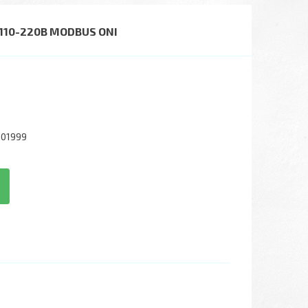
 110-220В MODBUS ONI
001999