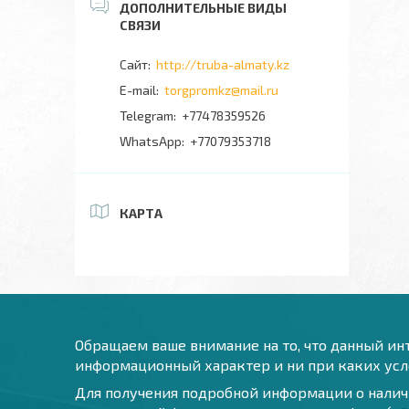
http://truba-almaty.kz
torgpromkz@mail.ru
+77478359526
+77079353718
КАРТА
Обращаем ваше внимание на то, что данный инт
информационный характер и ни при каких усло
Для получения подробной информации о наличи