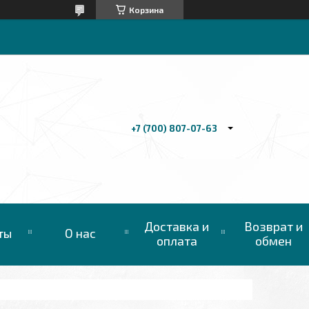
Корзина
+7 (700) 807-07-63
Доставка и
Возврат и
ты
О нас
оплата
обмен