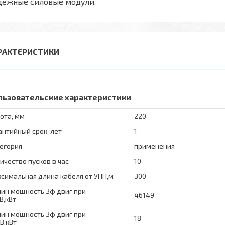
дёжные силовые модули.
РАКТЕРИСТИКИ
льзовательские характеристики
ота, мм
220
антийный срок, лет
1
егория
применения
ичество пусков в час
10
симальная длина кабеля от УПП,м
300
ин мощность 3ф двиг при
46149
В,кВт
ин мощность 3ф двиг при
18
В,кВт