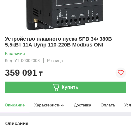
Устройство плавного пуска SFB 3Ф 380В
5,5кВт 11A Uупр 110-220В Modbus ONI
В наличии
Код: УТ-00002003
Розница
359 091
₸
Купить
Описание
Характеристики
Доставка
Оплата
Усл
Описание