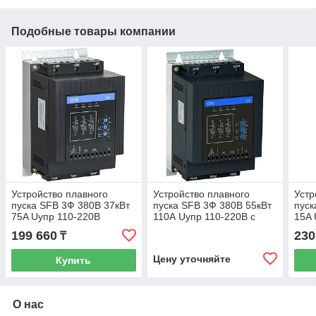
Подобные товары компании
Устройство плавного
Устройство плавного
Устр
пуска SFB 3Ф 380В 37кВт
пуска SFB 3Ф 380В 55кВт
пуск
75A Uупр 110-220В
110А Uупр 110-220В с
15A 
Modbus ONI ИЭК
защитами ONI
Mod
199 660
230
₸
Цену уточняйте
Купить
О нас