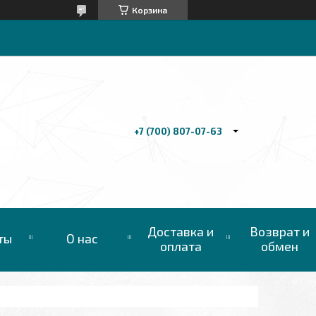
Корзина
+7 (700) 807-07-63
Доставка и
Возврат и
ты
О нас
оплата
обмен