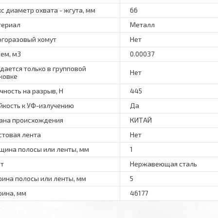
с диаметр охвата - жгута, мм
66
териал
Металл
горазовый хомут
Нет
ем, м3
0.00037
дается только в групповой
Нет
ковке
чность на разрыв, Н
445
йкость к УФ-излучению
Да
ана происхождения
КИТАЙ
стовая лента
Нет
щина полосы или ленты, мм
1
т
Нержавеющая сталь
ина полосы или ленты, мм
5
ина, мм
46177