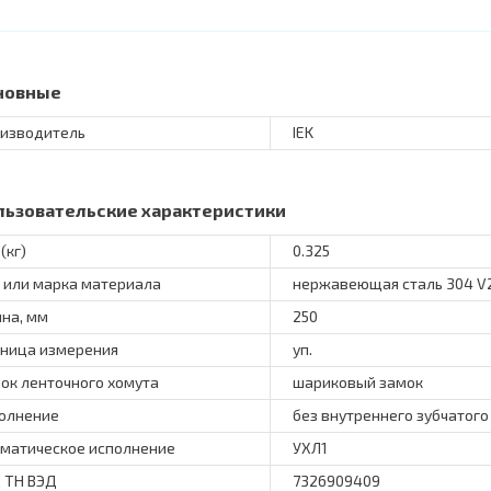
новные
изводитель
IEK
льзовательские характеристики
(кг)
0.325
 или марка материала
нержавеющая сталь 304 V
на, мм
250
ница измерения
уп.
ок ленточного хомута
шариковый замок
олнение
без внутреннего зубчатог
матическое исполнение
УХЛ1
 ТН ВЭД
7326909409