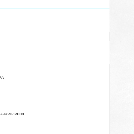
2A
о зацепления