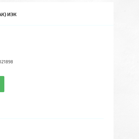
К) ИЭК
021898