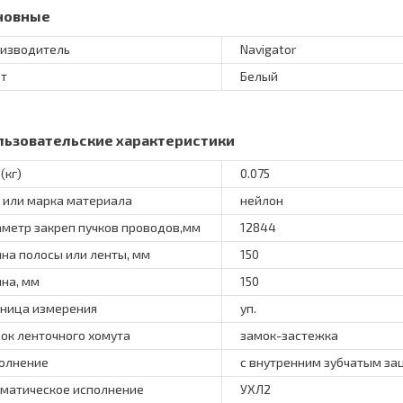
новные
изводитель
Navigator
т
Белый
льзовательские характеристики
(кг)
0.075
 или марка материала
нейлон
метр закреп пучков проводов,мм
12844
на полосы или ленты, мм
150
на, мм
150
ница измерения
уп.
ок ленточного хомута
замок-застежка
олнение
с внутренним зубчатым з
матическое исполнение
УХЛ2