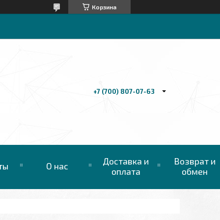
Корзина
+7 (700) 807-07-63
Доставка и
Возврат и
ты
О нас
оплата
обмен