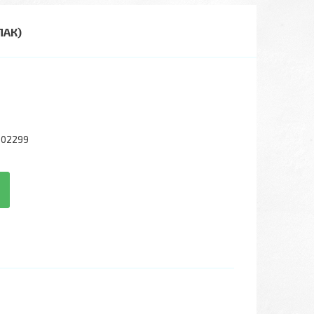
ПАК)
002299