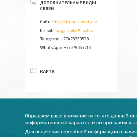
http://truba-almaty.kz
torgpromkz@mail.ru
+77478359526
+77079353718
КАРТА
Обращаем ваше внимание на то, что данный инт
информационный характер и ни при каких усло
Для получения подробной информации о наличи