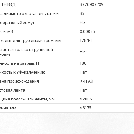
 ТН ВЭД
3926909709
с диаметр охвата - жгута, мм
35
горазовый хомут
Нет
ем, м3
0.00025
ходит для труб диаметром, мм
12844
дается только в групповой
Нет
ковке
чность на разрыв, Н
180
йкость к УФ-излучению
Нет
ана происхождения
КИТАЙ
стовая лента
Нет
щина полосы или ленты, мм
42005
ина, мм
46176