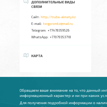
http://truba-almaty.kz
torgpromkz@mail.ru
+77478359526
+77079353718
КАРТА
Обращаем ваше внимание на то, что данный инт
информационный характер и ни при каких усло
Для получения подробной информации о наличи