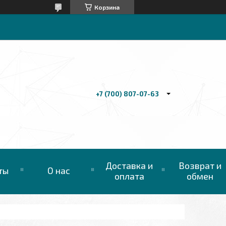
Корзина
+7 (700) 807-07-63
Доставка и
Возврат и
ты
О нас
оплата
обмен