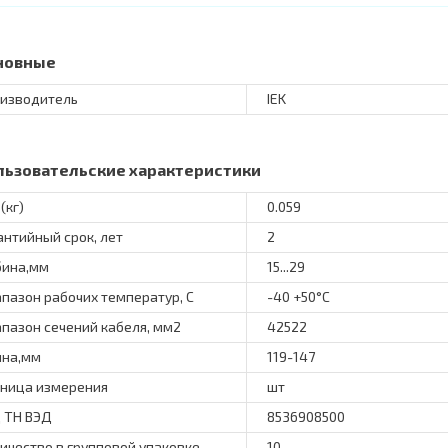
новные
изводитель
IEK
льзовательские характеристики
(кг)
0.059
антийный срок, лет
2
бина,мм
15...29
пазон рабочих температур, С
-40 +50°C
пазон сечений кабеля, мм2
42522
на,мм
119-147
ница измерения
шт
 ТН ВЭД
8536908500
ичество в групповой упаковке
10