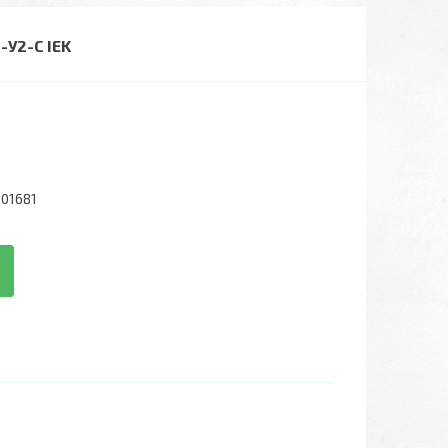
У2-С IEK
01681