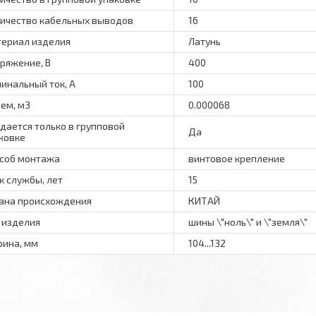
ичество кабельных выводов
16
ериал изделия
Латунь
ряжение, В
400
инальный ток, А
100
ем, м3
0.000068
дается только в групповой
Да
ковке
соб монтажа
винтовое крепление
к службы, лет
15
ана происхождения
КИТАЙ
 изделия
шины \"ноль\" и \"земля\"
ина, мм
104...132